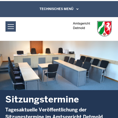
Direkt zum Inhalt
Amtsgericht Detmold: Sitzungstermine
TECHNISCHES MENÜ
Leichte Sprache, Gebärdensprachenvideo
und Kontaktformular
Sitzungstermine
Tagesaktuelle Veröffentlichung der
Sitzungstermine im Amtsgericht Detmold