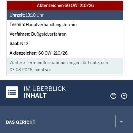
Aktenzeichen 60 OWi 210/26
13:10
Uhr
Hauptverhandlungstermin
Bußgeldverfahren
N 12
60 OWi 210/26
Weitere Termininformationen liegen für heute, den
07.08.2026, nicht vor.
IM ÜBERBLICK
Justiz-Portal im Überblick:
INHALT
DAS GERICHT