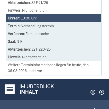
32 F 71/26
Nicht öffentlich
10:00
Uhr
Verhandlungstermin
Familiensache
N 9
32 F 220/25
Nicht öffentlich
Weitere Termininformationen liegen für heute, den
06.08.2026, nicht vor.
IM ÜBERBLICK
Justiz-Portal im Überblick:
INHALT