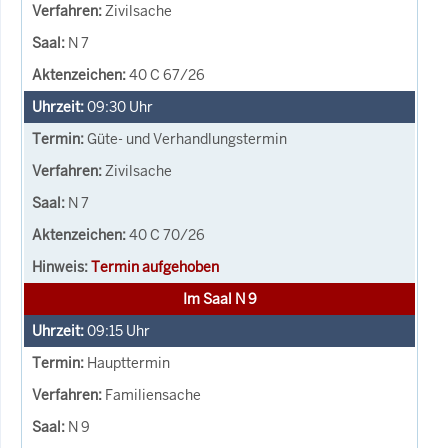
Zivilsache
N 7
40 C 67/26
09:30
Uhr
Güte- und Verhandlungstermin
Zivilsache
N 7
40 C 70/26
Termin aufgehoben
Im Saal N 9
09:15
Uhr
Haupttermin
Familiensache
N 9