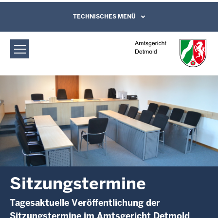
Direkt zum Inhalt
Amtsgericht Detmold: Sitzungstermine
TECHNISCHES MENÜ
Leichte Sprache, Gebärdensprachenvideo
und Kontaktformular
Sitzungstermine
Tagesaktuelle Veröffentlichung der
Sitzungstermine im Amtsgericht Detmold