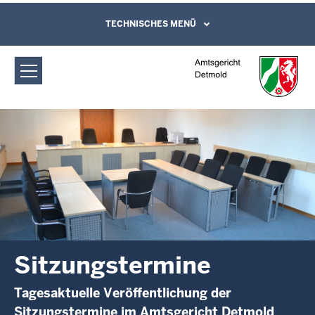
Direkt zum Inhalt
Amtsgericht Detmold: Sitzungstermine
TECHNISCHES MENÜ
Leichte Sprache, Gebärdensprachenvideo
und Kontaktformular
Sitzungstermine
Tagesaktuelle Veröffentlichung der
Sitzungstermine im Amtsgericht Detmold