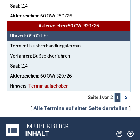
114
60 OWi 280/26
Aktenzeichen 60 OWi 329/26
09:00
Uhr
Hauptverhandlungstermin
Bußgeldverfahren
114
60 OWi 329/26
Termin aufgehoben
Seite 1 von 2
1
2
[
Alle Termine auf einer Seite darstellen
]
IM ÜBERBLICK
Justiz-Portal im Überblick:
INHALT