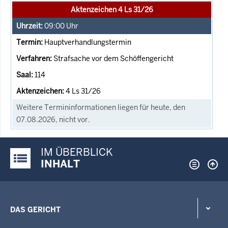
Aktenzeichen 4 Ls 31/26
09:00
Uhr
Hauptverhandlungstermin
Strafsache vor dem Schöffengericht
114
4 Ls 31/26
Weitere Termininformationen liegen für heute, den
07.08.2026, nicht vor.
IM ÜBERBLICK
Justiz-Portal im Überblick:
INHALT
DAS GERICHT