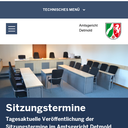
Direkt zum Inhalt
Amtsgericht Detmold: Sitzungstermine
TECHNISCHES MENÜ
Leichte Sprache, Gebärdensprachenvideo
und Kontaktformular
Sitzungstermine
Tagesaktuelle Veröffentlichung der
Sitzungstermine im Amtsgericht Detmold