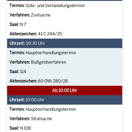
Güte- und Verhandlungstermin
Zivilsache
N 7
41 C 244/25
09:30
Uhr
Hauptverhandlungstermin
Bußgeldverfahren
114
60 OWi 280/26
Ab 10:00 Uhr
10:00
Uhr
Hauptverhandlungstermin
Strafsache
N 108