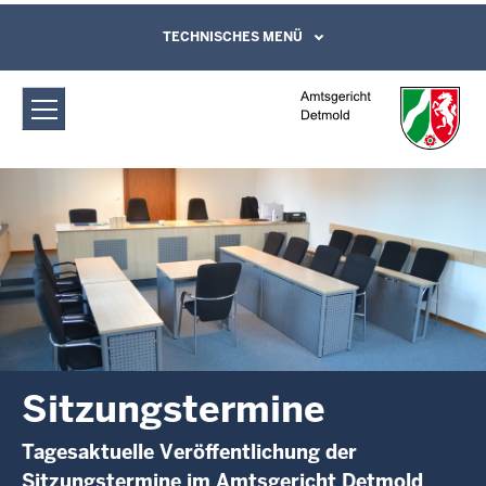
Direkt zum Inhalt
Amtsgericht Detmold: Sitzungstermine
TECHNISCHES MENÜ
Leichte Sprache, Gebärdensprachenvideo
und Kontaktformular
Sitzungstermine
Tagesaktuelle Veröffentlichung der
Sitzungstermine im Amtsgericht Detmold