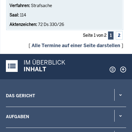
Strafsache
114
72 Ds 330/26
Seite 1 von 2
1
2
[
Alle Termine auf einer Seite darstellen
]
IM ÜBERBLICK
Justiz-Portal im Überblick:
INHALT
DAS GERICHT
AUFGABEN