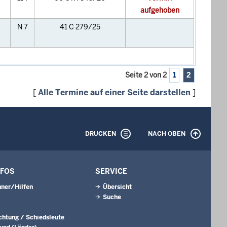
aufgehoben
N 7
41 C 279/25
Seite 2 von 2
1
2
[
Alle Termine auf einer Seite darstellen
]
DRUCKEN
NACH OBEN
NFOS
SERVICE
ner/Hilfen
Übersicht
Suche
ichtung / Schiedsleute