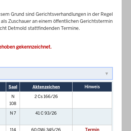
esem Grund sind Gerichtsverhandlungen in der Regel
it als Zuschauer an einem öffentlichen Gerichtstermin
richt Detmold stattfindenden Termine.
gehoben gekennzeichnet.
Saal
Aktenzeichen
Hinweis
N
2 Cs 166/26
108
N 7
41 C 93/26
114
60 OWi 345/26
Termin