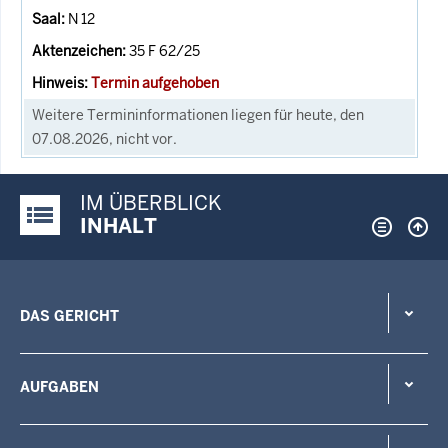
N 12
35 F 62/25
Termin aufgehoben
Weitere Termininformationen liegen für heute, den
07.08.2026, nicht vor.
IM ÜBERBLICK
Justiz-Portal im Überblick:
INHALT
DAS GERICHT
AUFGABEN