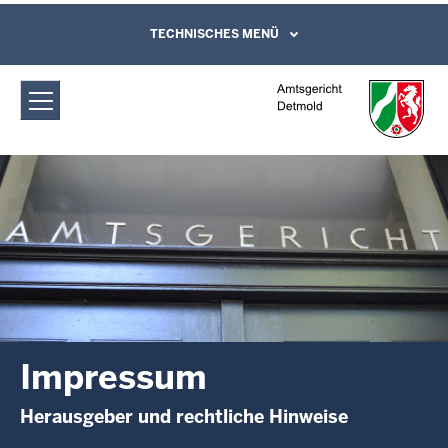
Direkt zum Inhalt
Amtsgericht Detmold: Impressum
TECHNISCHES MENÜ
Leichte Sprache, Gebärdensprachenvideo
und Kontaktformular
Impressum
Herausgeber und rechtliche Hinweise